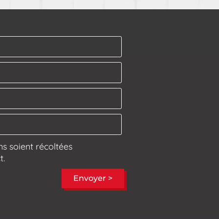
s soient récoltées
t.
Envoyer >