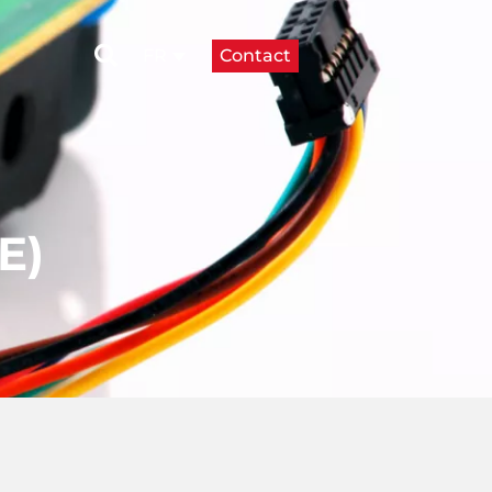
Contact
FR
E)