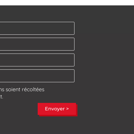
s soient récoltées
t.
Envoyer >