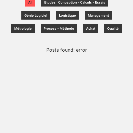
All
Etudes : Conception - Calculs - Essais
Génie Logiciel
Logistique
Management
Métrologie
Process - Méthode
Achat
Qualité
Posts found: error