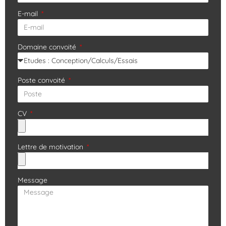
E-mail
Domaine convoité
Poste convoité
CV
Lettre de motivation
Message